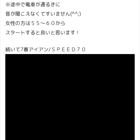
※途中で電車が通るきに
音が聞こえなくてすいません(^^;)
女性の方は５５～６０から
スタートすると良いと思います！
続いて7番アイアン/ＳＰＥＥＤ７０